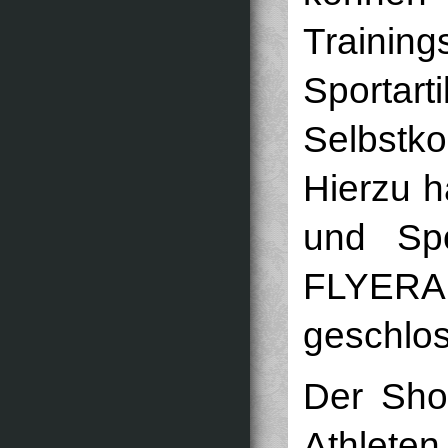
Traini
Spor
Selbstk
Hierzu h
und Spo
FLYE
geschlo
Der Shop
Athle