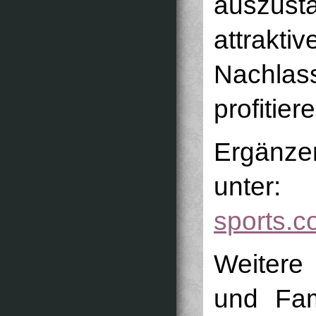
auszust
attrak
Nachla
profitier
Ergänze
unter:
sports.c
Weitere
und Fam