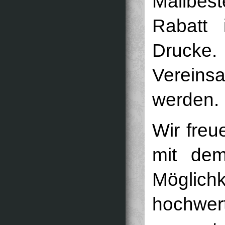
Mailbes
Rabatt
Drucke
Vereinsa
werden.
Wir freu
mit de
Möglic
hochwe