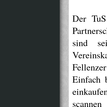
Der TuS 
Partners
sind se
Verein
Fellenze
Einfach 
einkaufe
scanne