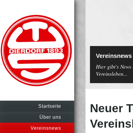
Vereinsnews
Hier gibt's News
Vereinsleben...
Neuer T
Startseite
Über uns
Vereins
Vereinsnews