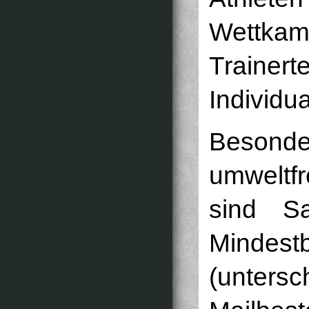
Wett
Trainer
Individua
Beso
umweltfr
sind Sa
Mindes
(unte