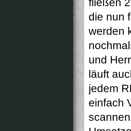
fließen 
die nun 
werden k
nochmal
und Herr
läuft auc
jedem RE
einfach 
scannen