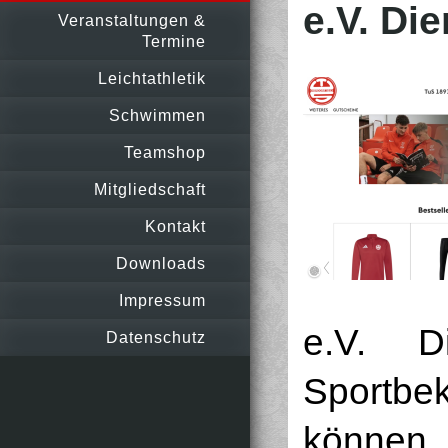
e.V. Die
Veranstaltungen &
Termine
Leichtathletik
Schwimmen
Teamshop
Mitgliedschaft
Kontakt
Downloads
Impressum
e.V. D
Datenschutz
Sportbe
könn