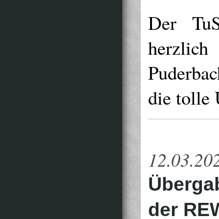
Der TuS
herzli
Puderbac
die tolle
12.03.20
Überga
der REW