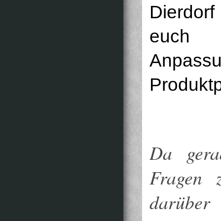
Dierdorf
euch
Anpas
Produktp
Da gerad
Fragen 
darübe